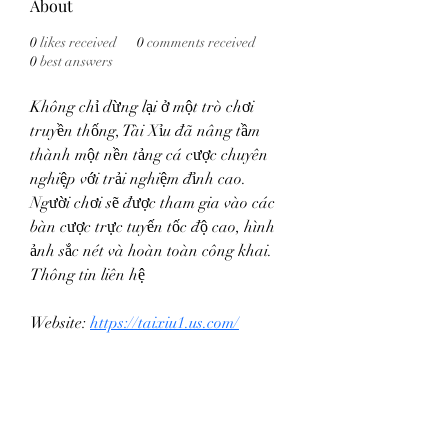
About
0
likes received
0
comments received
0
best answers
Không chỉ dừng lại ở một trò chơi 
truyền thống, Tài Xỉu đã nâng tầm 
thành một nền tảng cá cược chuyên 
nghiệp với trải nghiệm đỉnh cao. 
Người chơi sẽ được tham gia vào các 
bàn cược trực tuyến tốc độ cao, hình 
ảnh sắc nét và hoàn toàn công khai.  
Thông tin liên hệ 
Website: 
https://taixiu1.us.com/
 Hotline: 0336209354 Email: 
support@taixiu1.us.com Địa chỉ: 206 
Tô Hiệu, Hoà Minh, Liên Chiểu, Đà 
Nẵng 550000, Việt Nam Hashtags: 