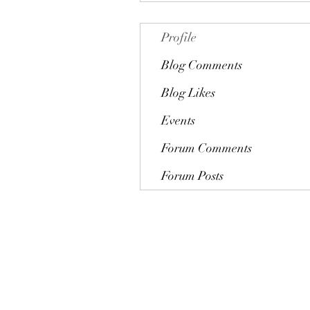
Profile
Blog Comments
Blog Likes
Events
Forum Comments
Forum Posts