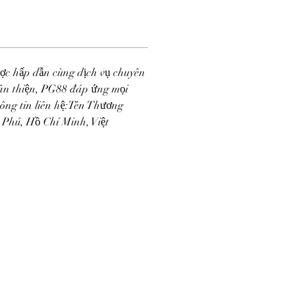
ược hấp dẫn cùng dịch vụ chuyên 
thân thiện, PG88 đáp ứng mọi 
hông tin liên hệ:Tên Thương 
Phú, Hồ Chí Minh, Việt 