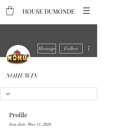
HOUSE DUMONDE
More actions
Message
Follow
NOHUWIN
Profile
Join date: Mar 11, 2026