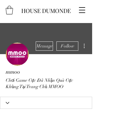
HOUSE DUMONDE
More actions
Message
Follow
mmoo
Chơi Game Cực Đã Nhận Quà Cực
Khủng Tại Trang Chủ MMOO