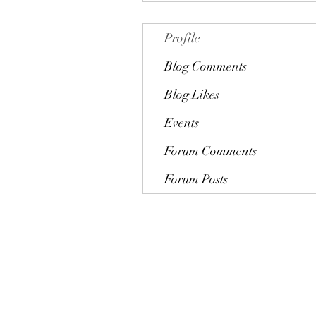
Profile
Blog Comments
Blog Likes
Events
Forum Comments
Forum Posts