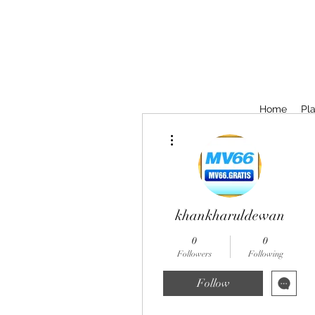
Home
Pla
More actions
khankharuldewan
0
0
Followers
Following
Follow