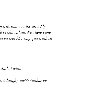
n trực quan và tốc độ xử lý 
ết bị khác nhau. Nền tảng cũng 
 và tiện lợi trong quá trình sử 
 Minh, Vietnam
ao #dangky_mv66 #linkmv66 