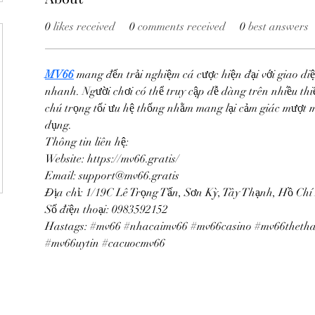
0
likes received
0
comments received
0
best answers
MV66
 mang đến trải nghiệm cá cược hiện đại với giao diệ
nhanh. Người chơi có thể truy cập dễ dàng trên nhiều thi
chú trọng tối ưu hệ thống nhằm mang lại cảm giác mượt mà
dụng.
Thông tin liên hệ: 
Website: https://mv66.gratis/
Email: support@mv66.gratis
Địa chỉ: 1/19C Lê Trọng Tấn, Sơn Kỳ, Tây Thạnh, Hồ Chí
Số điện thoại: 0983592152
Hastags: #mv66 #nhacaimv66 #mv66casino #mv66theth
#mv66uytin #cacuocmv66