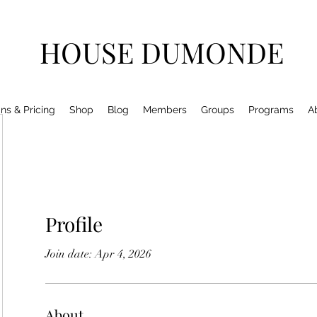
HOUSE DUMONDE
ns & Pricing
Shop
Blog
Members
Groups
Programs
A
Profile
Join date: Apr 4, 2026
About