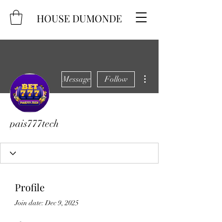
HOUSE DUMONDE
More actions
Message
Follow
pais777tech
Profile
Join date: Dec 9, 2025