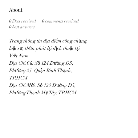
About
0
likes received
0
comments received
0
best answers
Trang thông tin địa điểm công chứng, 
luật sư, thừa phát lại dịch thuật tại 
Việt Nam.
Địa Chỉ Cũ: Số 124 Đường D5, 
Phường 25, Quận Bình Thạnh, 
TP.HCM
Địa Chỉ Mới: Số 124 Đường D5, 
Phường Thạnh Mỹ Tây, TP.HCM
Website: 
https://diadiemcongchung.co
m/
SĐT: 0588193864
Hastag: #Văn Phòng Công Chứng 
#Văn Phòng Luật Sư #Công Chứng 
Dịch Thuật #Văn Phòng Thừa Phát 