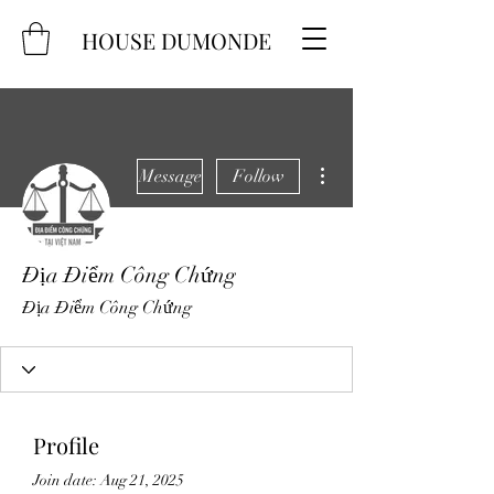
HOUSE DUMONDE
More actions
Message
Follow
Địa Điểm Công Chứng
Địa Điểm Công Chứng
Profile
Join date: Aug 21, 2025