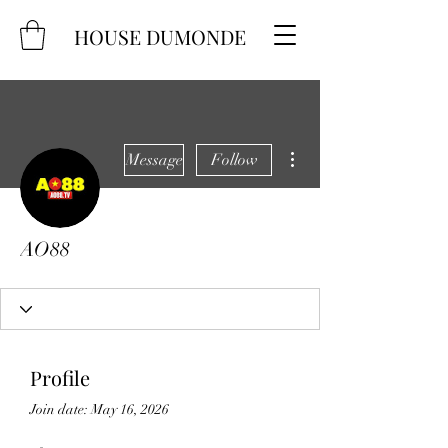
HOUSE DUMONDE
More actions
Message
Follow
AO88
Profile
Join date: May 16, 2026