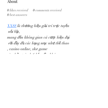
About
0
likes received
0
comments received
0
best answers
XX88
 là thương hiệu giải trí trực tuyến
 nổi bật, 
mang đến không gian cá cược hiện đại
 với đầy đủ các hạng mục như thể thao
, casino online, slot game 
và nhiều trò chơi hấp dẫn khác. 
Hệ thống vận hành ổn định, 
giao diện thân thiện cùng chính sách t
rả thưởng rõ ràng giúp XX88 
tạo được dấu ấn riêng và thu hút đông 
đảo người chơi tham gia.