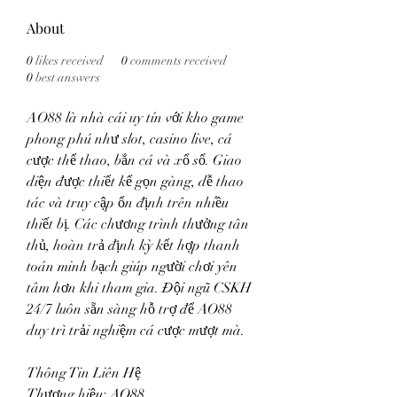
About
0
likes received
0
comments received
0
best answers
AO88 là nhà cái uy tín với kho game 
phong phú như slot, casino live, cá 
cược thể thao, bắn cá và xổ số. Giao 
diện được thiết kế gọn gàng, dễ thao 
tác và truy cập ổn định trên nhiều 
thiết bị. Các chương trình thưởng tân 
thủ, hoàn trả định kỳ kết hợp thanh 
toán minh bạch giúp người chơi yên 
tâm hơn khi tham gia. Đội ngũ CSKH 
24/7 luôn sẵn sàng hỗ trợ để AO88 
duy trì trải nghiệm cá cược mượt mà.
Thông Tin Liên Hệ
Thương hiệu: AO88