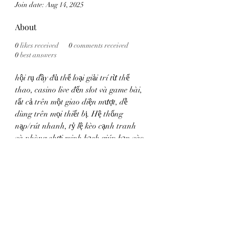
Join date: Aug 14, 2025
About
0
likes received
0
comments received
0
best answers
hội tụ đầy đủ thể loại giải trí từ thể 
thao, casino live đến slot và game bài, 
tất cả trên một giao diện mượt, dễ 
dùng trên mọi thiết bị. Hệ thống 
nạp/rút nhanh, tỷ lệ kèo cạnh tranh 
và phòng chơi minh bạch giúp bạn vào 
cược tự tin ngay từ phút đầu. 8S áp 
dụng nhiều lớp bảo mật để bảo vệ dữ 
liệu, kèm đội ngũ hỗ trợ 24/7 và 
chương trình ưu đãi định kỳ cho 
thành viên mới lẫn lâu năm. Truy cập 
tại: 
https://8s.org.uk/