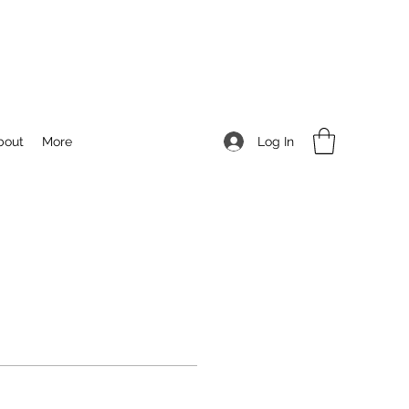
Log In
bout
More