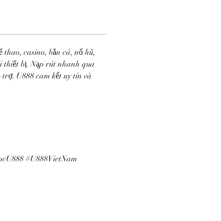
 thao, casino, bắn cá, nổ hũ, 
i thiết bị. Nạp rút nhanh qua 
trợ. U888 cam kết uy tín và 
ocU888 #U888VietNam