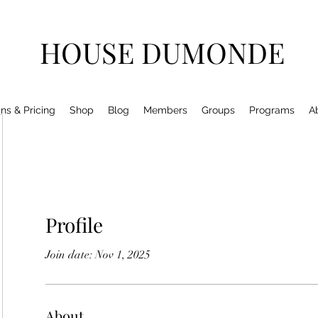
HOUSE DUMONDE
ns & Pricing
Shop
Blog
Members
Groups
Programs
A
Profile
Join date: Nov 1, 2025
About