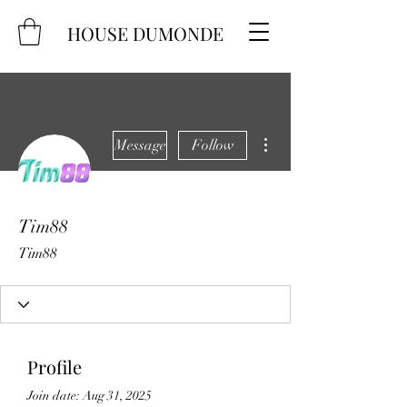
HOUSE DUMONDE
More actions
Message
Follow
Tim88
Tim88
Profile
Join date: Aug 31, 2025