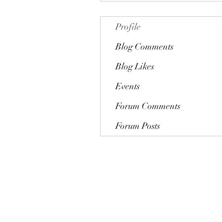
Profile
Blog Comments
Blog Likes
Events
Forum Comments
Forum Posts