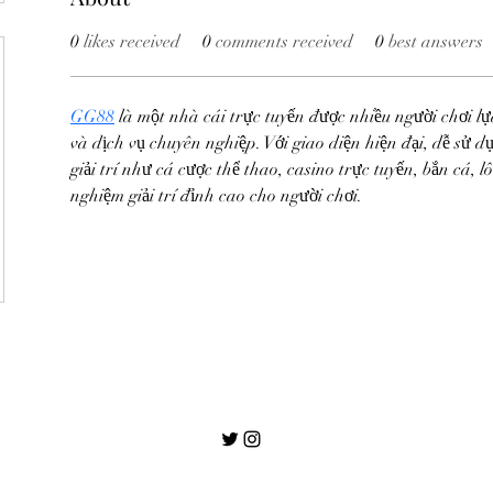
0
likes received
0
comments received
0
best answers
GG88
 là một nhà cái trực tuyến được nhiều người chơi lự
và dịch vụ chuyên nghiệp. Với giao diện hiện đại, dễ sử 
giải trí như cá cược thể thao, casino trực tuyến, bắn cá, 
nghiệm giải trí đỉnh cao cho người chơi.