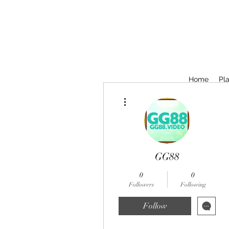
Home
Pla
More actions
GG88
0
0
Followers
Following
Follow