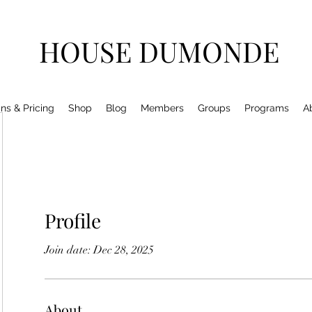
HOUSE DUMONDE
ns & Pricing
Shop
Blog
Members
Groups
Programs
A
Profile
Join date: Dec 28, 2025
About