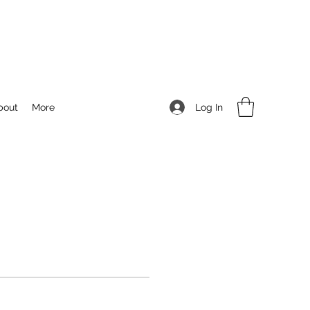
Log In
bout
More