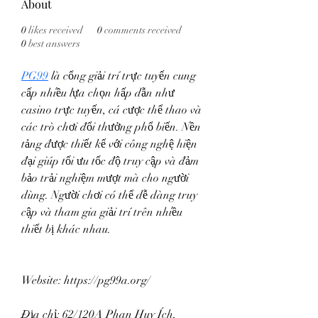
About
0
likes received
0
comments received
0
best answers
PG99
 là cổng giải trí trực tuyến cung 
cấp nhiều lựa chọn hấp dẫn như 
casino trực tuyến, cá cược thể thao và 
các trò chơi đổi thưởng phổ biến. Nền 
tảng được thiết kế với công nghệ hiện 
đại giúp tối ưu tốc độ truy cập và đảm 
bảo trải nghiệm mượt mà cho người 
dùng. Người chơi có thể dễ dàng truy 
cập và tham gia giải trí trên nhiều 
thiết bị khác nhau. 
Website: https://pg99a.org/ 
Địa chỉ: 62/120A Phan Huy Ích, 