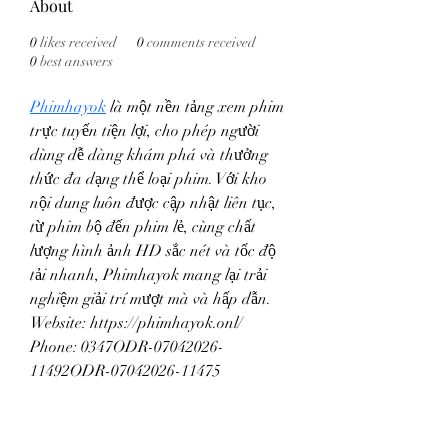
About
0
likes received
0
comments received
0
best answers
Phimhayok
 là một nền tảng xem phim 
trực tuyến tiện lợi, cho phép người 
dùng dễ dàng khám phá và thưởng 
thức đa dạng thể loại phim. Với kho 
nội dung luôn được cập nhật liên tục, 
từ phim bộ đến phim lẻ, cùng chất 
lượng hình ảnh HD sắc nét và tốc độ 
tải nhanh, Phimhayok mang lại trải 
nghiệm giải trí mượt mà và hấp dẫn.
Website: https://phimhayok.onl/
Phone: 0347ODR-07042026-
11492ODR-07042026-11475
Địa chỉ: ODR-07042026-114C Đ. Số 
6, khu phố 3, Tân Thuận, Hồ Chí 
Minh, Vietnam