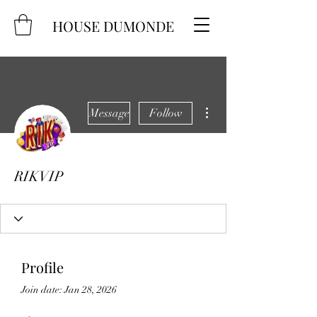
HOUSE DUMONDE
More actions
Message
Follow
RIKVIP
Profile
Join date: Jan 28, 2026