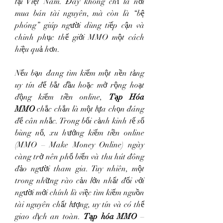
tại Việt Nam. Đây không chỉ là nơi 
mua bán tài nguyên, mà còn là “bệ 
phóng” giúp người dùng tiếp cận và 
chinh phục thế giới MMO một cách 
hiệu quả hơn.
Nếu bạn đang tìm kiếm một nền tảng 
uy tín để bắt đầu hoặc mở rộng hoạt 
động kiếm tiền online, 
Tạp Hóa 
MMO
 chắc chắn là một lựa chọn đáng 
để cân nhắc. Trong bối cảnh kinh tế số 
bùng nổ, xu hướng kiếm tiền online 
(MMO – Make Money Online) ngày 
càng trở nên phổ biến và thu hút đông 
đảo người tham gia. Tuy nhiên, một 
trong những rào cản lớn nhất đối với 
người mới chính là việc tìm kiếm nguồn 
tài nguyên chất lượng, uy tín và có thể 
giao dịch an toàn. 
Tạp hóa MMO
 – 