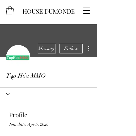
HOUSE DUMONDE
More actions
Message
Follow
Tạp Hóa MMO
Profile
Join date: Apr 5, 2026