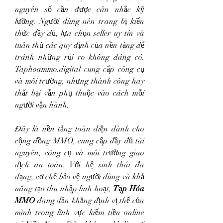
nguyên số cần được cân nhắc kỹ 
lưỡng. Người dùng nên trang bị kiến 
thức đầy đủ, lựa chọn seller uy tín và 
tuân thủ các quy định của nền tảng để 
tránh những rủi ro không đáng có. 
Taphoammo.digital cung cấp công cụ 
và môi trường, nhưng thành công hay 
thất bại vẫn phụ thuộc vào cách mỗi 
người vận hành.
Đây là nền tảng toàn diện dành cho 
cộng đồng MMO, cung cấp đầy đủ tài 
nguyên, công cụ và môi trường giao 
dịch an toàn. Với hệ sinh thái đa 
dạng, cơ chế bảo vệ người dùng và khả 
năng tạo thu nhập linh hoạt, 
Tạp Hóa 
MMO
 đang dần khẳng định vị thế của 
mình trong lĩnh vực kiếm tiền online 