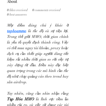
About
0
likes received
0
comments received
0
best answers
Một điểm đáng chú ý khác ở 
taphoammo
 là tốc độ và sự tiện lợi. 
Trong thế giới MMO, thời gian chính 
là yếu tố quyết định thành công. Việc 
có thể mua ngay tài khoản, proxy hoặc 
dịch vụ cần thiết giúp người dùng tiết 
kiệm rất nhiều thời gian so với việc tự 
xây dựng từ đầu. Điều này đặc biệt 
quan trọng trong các mô hình cần tốc 
độ như chạy quảng cáo theo trend hay 
săn airdrop.
Tuy nhiên, cũng cần nhìn nhận rằng 
Tạp Hóa MMO
 là lĩnh vực tiềm ẩn 
nhiều rủi ro, và việc sử dụng các tài 