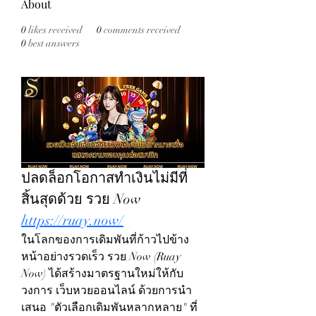
About
0
likes received
0
comments received
0
best answers
ปลดล็อกโอกาสทำเงินไม่มีที่
สิ้นสุดด้วย รวย Now 
https://ruay.now/
ในโลกของการเดิมพันที่ก้าวไปข้าง
หน้าอย่างรวดเร็ว รวย Now (Ruay 
Now) ได้สร้างมาตรฐานใหม่ให้กับ
วงการ เว็บหวยออนไลน์ ด้วยการนำ
เสนอ "ตัวเลือกเดิมพันหลากหลาย" ที่