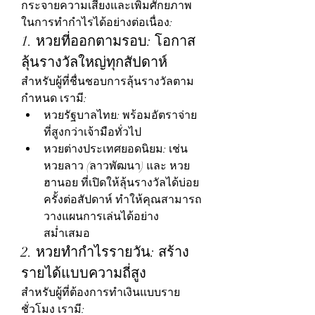
กระจายความเสี่ยงและเพิ่มศักยภาพ
ในการทำกำไรได้อย่างต่อเนื่อง:
1. หวยที่ออกตามรอบ: โอกาส
ลุ้นรางวัลใหญ่ทุกสัปดาห์
สำหรับผู้ที่ชื่นชอบการลุ้นรางวัลตาม
กำหนด เรามี:
หวยรัฐบาลไทย: พร้อมอัตราจ่าย
ที่สูงกว่าเจ้ามือทั่วไป
หวยต่างประเทศยอดนิยม: เช่น 
หวยลาว (ลาวพัฒนา) และ หวย
ฮานอย ที่เปิดให้ลุ้นรางวัลได้บ่อย
ครั้งต่อสัปดาห์ ทำให้คุณสามารถ
วางแผนการเล่นได้อย่าง
สม่ำเสมอ
2. หวยทำกำไรรายวัน: สร้าง
รายได้แบบความถี่สูง
สำหรับผู้ที่ต้องการทำเงินแบบราย
ชั่วโมง เรามี: