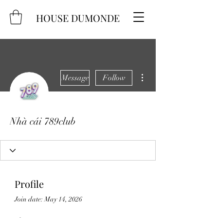
HOUSE DUMONDE
More actions
Message
Follow
Nhà cái 789club
Profile
Join date: May 14, 2026