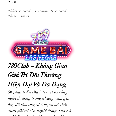
About
0
likes received
0
comments received
0
best answers
789Club – Không Gian 
Giải Trí Đổi Thưởng 
Hiện Đại Và Đa Dạng
Sự phát triển của internet và công 
nghệ di động trong những năm gần 
đây đã làm thay đổi mạnh mẽ thói 
quen giải trí của người dùng. Thay vì 