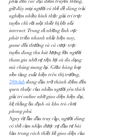
phải đến các địa điểm truyền thống, 
giờ đây mọi người có thể dễ dàng trải 
nghiệm nhiều hình thức giải trí trực 
tuyến chỉ với một thiết bị kết nối 
internet. Trong số những lĩnh vực 
phát triển nhanh nhất hiện nay, 
game đổi thưởng và cá cược trực 
tuyến đang thu hút lượng lớn người 
tham gia nhờ sự tiện lợi và đa dạng 
mà chúng mang lại. Giữa hàng loạt 
nền tảng xuất hiện trên thị trường, 
789club
 đang dần trở thành điểm đến 
quen thuộc của nhiều người yêu thích 
giải trí online nhờ giao diện hiện đại, 
hệ thống ổn định và kho trò chơi 
phong phú.
Ngay từ lần đầu truy cập, người dùng 
có thể cảm nhận được sự đầu tư bài 
bản trong cách thiết kế giao diện của 