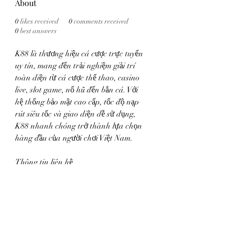
About
0
likes received
0
comments received
0
best answers
K88 là thương hiệu cá cược trực tuyến 
uy tín, mang đến trải nghiệm giải trí 
toàn diện từ cá cược thể thao, casino 
live, slot game, nổ hũ đến bắn cá. Với 
hệ thống bảo mật cao cấp, tốc độ nạp 
rút siêu tốc và giao diện dễ sử dụng, 
K88 nhanh chóng trở thành lựa chọn 
hàng đầu của người chơi Việt Nam.
Thông tin liên hệ
Website: 
https://k88.ink/
Hotline: 0986336678
Địa chỉ: 26 Đ. 6, Khu Phố 4, Thủ 
Đức, Hồ Chí Minh, Việt Nam
Email: k88ink@gmail.com 