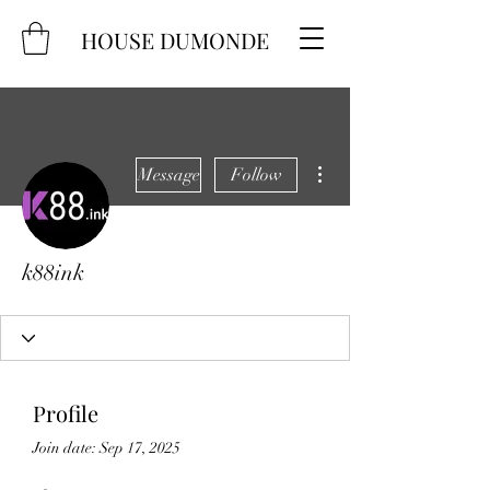
HOUSE DUMONDE
More actions
Message
Follow
k88ink
Profile
Join date: Sep 17, 2025