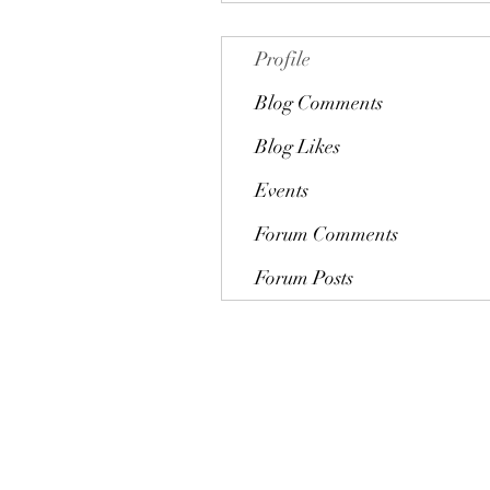
Profile
Blog Comments
Blog Likes
Events
Forum Comments
Forum Posts