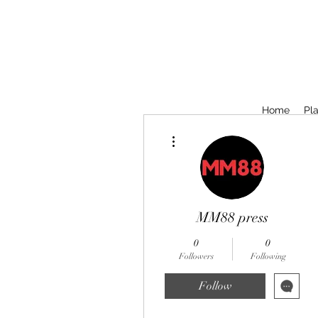
Home
Pla
More actions
MM88 press
0
0
Followers
Following
Follow