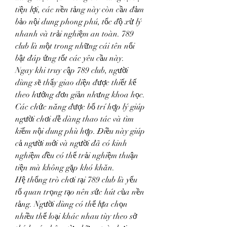
tiện lợi, các nền tảng này còn cần đảm 
bảo nội dung phong phú, tốc độ xử lý 
nhanh và trải nghiệm an toàn. 789 
club là một trong những cái tên nổi 
bật đáp ứng tốt các yêu cầu này.
Ngay khi truy cập 789 club, người 
dùng sẽ thấy giao diện được thiết kế 
theo hướng đơn giản nhưng khoa học. 
Các chức năng được bố trí hợp lý giúp 
người chơi dễ dàng thao tác và tìm 
kiếm nội dung phù hợp. Điều này giúp 
cả người mới và người đã có kinh 
nghiệm đều có thể trải nghiệm thuận 
tiện mà không gặp khó khăn.
Hệ thống trò chơi tại 789 club là yếu 
tố quan trọng tạo nên sức hút của nền 
tảng. Người dùng có thể lựa chọn 
nhiều thể loại khác nhau tùy theo sở 