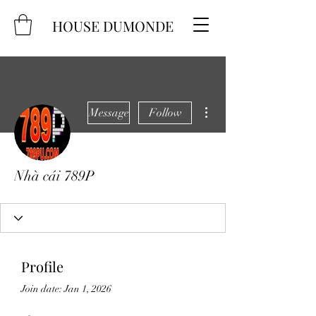
HOUSE DUMONDE
More actions
Message
Follow
Nhà cái 789P
Profile
Join date: Jan 1, 2026