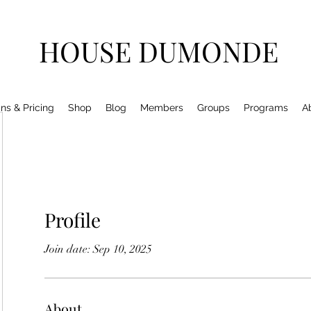
HOUSE DUMONDE
ns & Pricing
Shop
Blog
Members
Groups
Programs
A
Profile
Join date: Sep 10, 2025
About