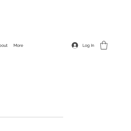
Log In
bout
More