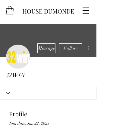
HOUSE DUMONDE
More actions
Message
Follow
32WIN
Profile
Join date: Jun 22, 2025