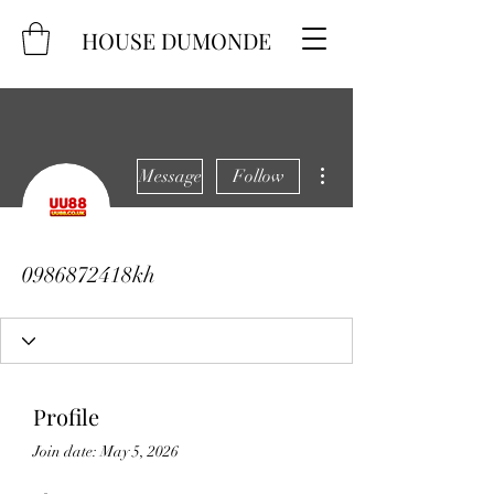
HOUSE DUMONDE
More actions
Message
Follow
0986872418kh
Profile
Join date: May 5, 2026