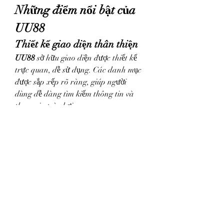
Những điểm nổi bật của 
UU88
Thiết kế giao diện thân thiện
UU88
 sở hữu giao diện được thiết kế 
trực quan, dễ sử dụng. Các danh mục 
được sắp xếp rõ ràng, giúp người 
dùng dễ dàng tìm kiếm thông tin và 
tham gia trò chơi.
Dù là người mới hay đã có kinh 
nghiệm, bạn đều có thể nhanh chóng 
làm quen với nền tảng.
Khả năng tương thích linh 
hoạt
Nền tảng hỗ trợ truy cập trên nhiều 
thiết bị khác nhau, từ điện thoại đến 
máy tính. Điều này giúp người chơi có 
thể tham gia bất cứ lúc nào mà không 