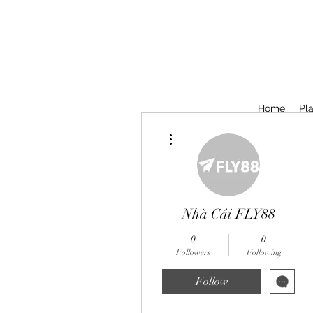
Home
Pla
More actions
Nhà Cái FLY88
0
0
Followers
Following
Follow