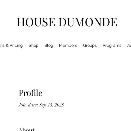
HOUSE DUMONDE
ns & Pricing
Shop
Blog
Members
Groups
Programs
A
Profile
Join date: Sep 15, 2025
About