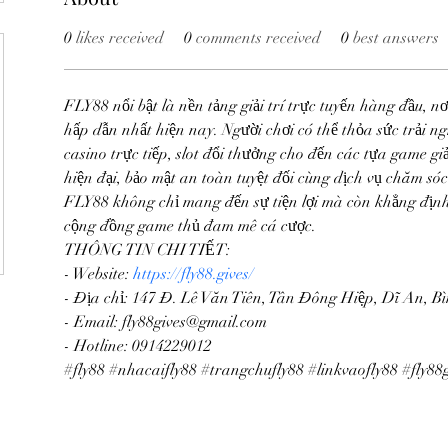
0
likes received
0
comments received
0
best answers
FLY88 nổi bật là nền tảng giải trí trực tuyến hàng đầu, nơ
hấp dẫn nhất hiện nay. Người chơi có thể thỏa sức trải ng
casino trực tiếp, slot đổi thưởng cho đến các tựa game giả
hiện đại, bảo mật an toàn tuyệt đối cùng dịch vụ chăm só
FLY88 không chỉ mang đến sự tiện lợi mà còn khẳng định v
cộng đồng game thủ đam mê cá cược.
THÔNG TIN CHI TIẾT: 
- Website: 
https://fly88.gives/
- Địa chỉ: 147 Đ. Lê Văn Tiên, Tân Đông Hiệp, Dĩ An, 
- Email: fly88gives@gmail.com
- Hotline: 0914229012
#fly88 #nhacaifly88 #trangchufly88 #linkvaofly88 #fly88g