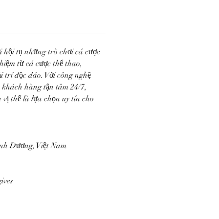
i hội tụ những trò chơi cá cược 
hiệm từ cá cược thể thao, 
i trí độc đáo. Với công nghệ 
c khách hàng tận tâm 24/7, 
ị thế là lựa chọn uy tín cho 
Bình Dương, Việt Nam
ives